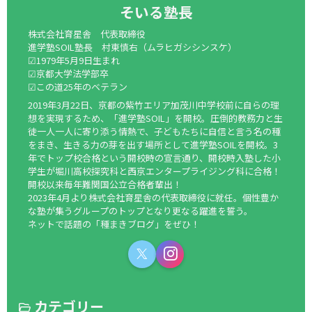
そいる塾長
株式会社育星舎 代表取締役
進学塾SOIL塾長 村東慎右（ムラヒガシシンスケ）
☑1979年5月9日生まれ
☑京都大学法学部卒
☑この道25年のベテラン
2019年3月22日、京都の紫竹エリア加茂川中学校前に自らの理
想を実現するため、「進学塾SOIL」を開校。圧倒的教務力と生
徒一人一人に寄り添う情熱で、子どもたちに自信と言う名の種
をまき、生きる力の芽を出す場所として進学塾SOILを開校。3
年でトップ校合格という開校時の宣言通り、開校時入塾した小
学生が堀川高校探究科と西京エンタープライジング科に合格！
開校以来毎年難関国公立合格者輩出！
2023年4月より株式会社育星舎の代表取締役に就任。個性豊か
な塾が集うグループのトップとなり更なる躍進を誓う。
ネットで話題の「種まきブログ」をぜひ！
カテゴリー