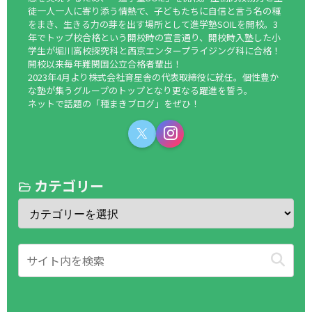
徒一人一人に寄り添う情熱で、子どもたちに自信と言う名の種
をまき、生きる力の芽を出す場所として進学塾SOILを開校。3
年でトップ校合格という開校時の宣言通り、開校時入塾した小
学生が堀川高校探究科と西京エンタープライジング科に合格！
開校以来毎年難関国公立合格者輩出！
2023年4月より株式会社育星舎の代表取締役に就任。個性豊か
な塾が集うグループのトップとなり更なる躍進を誓う。
ネットで話題の「種まきブログ」をぜひ！
カテゴリー