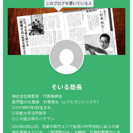
このブログを書いている人
そいる塾長
株式会社育星舎 代表取締役
進学塾SOIL塾長 村東慎右（ムラヒガシシンスケ）
☑1979年5月9日生まれ
☑京都大学法学部卒
☑この道25年のベテラン
2019年3月22日、京都の紫竹エリア加茂川中学校前に自らの理
想を実現するため、「進学塾SOIL」を開校。圧倒的教務力と生