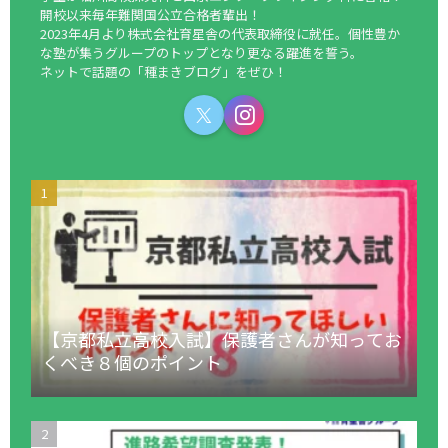
開校以来毎年難関国公立合格者輩出！
2023年4月より株式会社育星舎の代表取締役に就任。個性豊か
な塾が集うグループのトップとなり更なる躍進を誓う。
ネットで話題の「種まきブログ」をぜひ！
【京都私立高校入試】保護者さんが知ってお
くべき８個のポイント