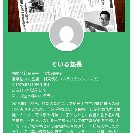
そいる塾長
株式会社育星舎 代表取締役
進学塾SOIL塾長 村東慎右（ムラヒガシシンスケ）
☑1979年5月9日生まれ
☑京都大学法学部卒
☑この道25年のベテラン
2019年3月22日、京都の紫竹エリア加茂川中学校前に自らの理
想を実現するため、「進学塾SOIL」を開校。圧倒的教務力と生
徒一人一人に寄り添う情熱で、子どもたちに自信と言う名の種
をまき、生きる力の芽を出す場所として進学塾SOILを開校。3
年でトップ校合格という開校時の宣言通り、開校時入塾した小
学生が堀川高校探究科と西京エンタープライジング科に合格！