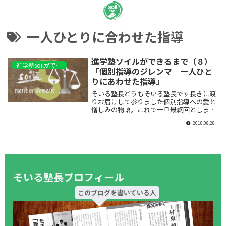
一人ひとりに合わせた指導
進学塾ソイルができるまで（８）
進学塾soilができるまで
「個別指導のジレンマ 一人ひと
りにあわせた指導」
そいる塾長どうもそいる塾長です長きに渡
りお届けして参りました個別指導への愛と
憎しみの物語。これで一旦最終回としま
す。最後は多分保護者さんは感じていなく
2018.08.28
ても個別をやっている側の誰もが感じるも
やもや感のお...
そいる塾長プロフィール
このブログを書いている人