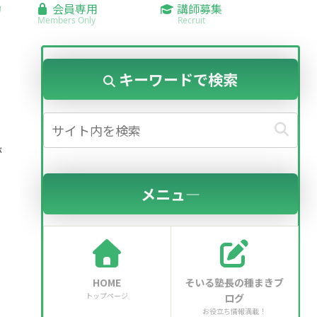
約
会員専用
講師募集
Members Only
Recruit
キーワードで検索
が
メニュ―
HOME
そいる塾長の種まきブ
トップページ
ログ
お役立ち情報満載！