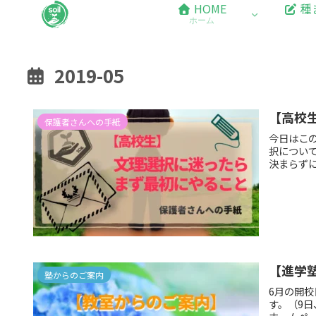
HOME
種
ホーム
2019-05
【高校
保護者さんへの手紙
今日はこ
択につい
決まらず
【進学塾
塾からのご案内
6月の開校
す。（9