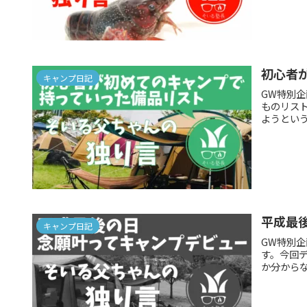
初心者
キャンプ日記
GW特別
ものリス
ようとい
平成最
キャンプ日記
GW特別
す。今回
か分から