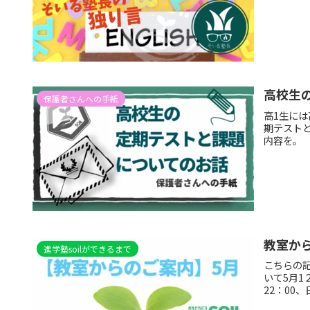
高校生
保護者さんへの手紙
高1生に
期テスト
内容を。
教室か
進学塾soilができるまで
こちらの記
いて5月1
22：00、