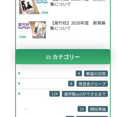
集について
【紫竹校】2026年度 新規募
集について
カテゴリー
4
教室の日常
9
育星舎グループ
124
進学塾soilができるまで
10
開校準備