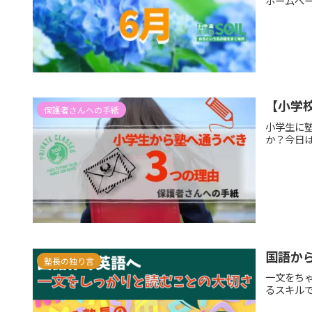
ホームペー
【小学校
保護者さんへの手紙
小学生に
か？今日
国語か
塾長の独り言
一文をち
るスキル