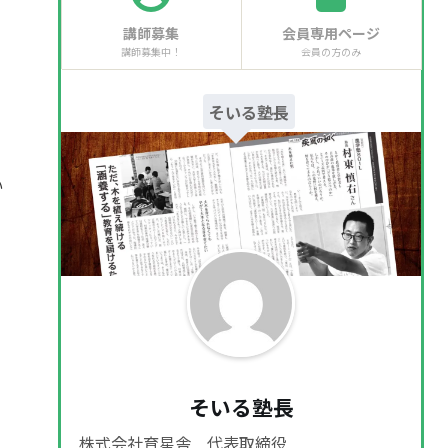
講師募集
会員専用ページ
講師募集中！
会員の方のみ
そいる塾長
い
そいる塾長
株式会社育星舎 代表取締役