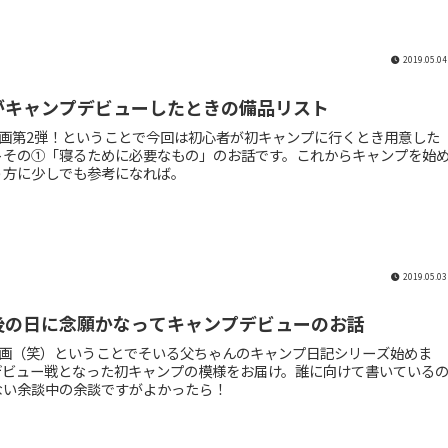
2019.05.04
がキャンプデビューしたときの備品リスト
企画第2弾！ということで今回は初心者が初キャンプに行くとき用意した
トその①「寝るために必要なもの」のお話です。これからキャンプを始
う方に少しでも参考になれば。
2019.05.03
後の日に念願かなってキャンプデビューのお話
企画（笑）ということでそいる父ちゃんのキャンプ日記シリーズ始めま
デビュー戦となった初キャンプの模様をお届け。誰に向けて書いている
ない余談中の余談ですがよかったら！