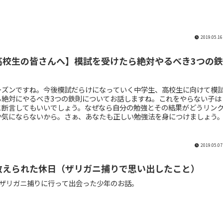
2019.05.16
高校生の皆さんへ】模試を受けたら絶対やるべき3つの鉄
ーズンですね。今後模試だらけになっていく中学生、高校生に向けて模
ら絶対にやるべき3つの鉄則についてお話しますね。これをやらない子は
と断言してもいいでしょう。なぜなら自分の勉強とその結果がどうリン
か気にならないから。さぁ、あなたも正しい勉強法を身につけましょう
2019.05.07
教えられた休日（ザリガニ捕りで思い出したこと）
。ザリガニ捕りに行って出会った少年のお話。