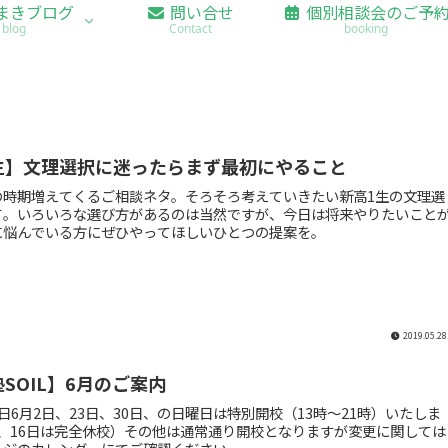
まきブログ
問い合せ
個別相談会のご予
blog
Contact
booking
生】文理選択に迷ったらまず最初にやること
の時期増えてくるご相談ネタ。そろそろ考えていきたい新高1生の文理選
て。いろいろな選び方があるのは当然ですが、今日は将来やりたいこと
に悩んでいる方にぜひやってほしいひとつの提案を。
2019.05.28
SOIL】6月のご案内
日6月2日、23日、30日、の日曜日は特別開校（13時～21時）いたしま
日、16日は完全休校）その他は通常通り開校となりますが変更に関しては