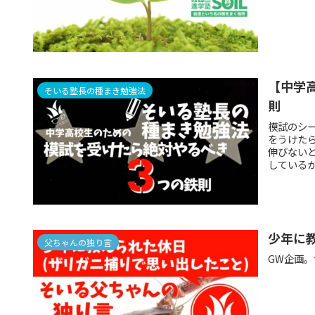
【中学
そいる塾長の種まき勉強法
則
模試のシ
をうけた
伸びない
している
少年に
父ちゃんの独り言
GW企画