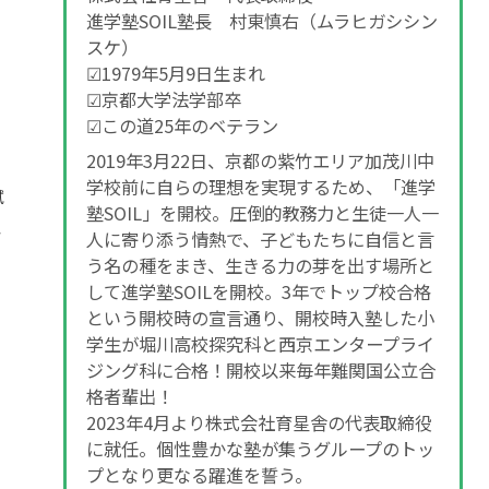
進学塾SOIL塾長 村東慎右（ムラヒガシシン
スケ）
☑1979年5月9日生まれ
☑京都大学法学部卒
☑この道25年のベテラン
2019年3月22日、京都の紫竹エリア加茂川中
学校前に自らの理想を実現するため、「進学
試
塾SOIL」を開校。圧倒的教務力と生徒一人一
ク
人に寄り添う情熱で、子どもたちに自信と言
。
う名の種をまき、生きる力の芽を出す場所と
して進学塾SOILを開校。3年でトップ校合格
という開校時の宣言通り、開校時入塾した小
学生が堀川高校探究科と西京エンタープライ
ジング科に合格！開校以来毎年難関国公立合
格者輩出！
2023年4月より株式会社育星舎の代表取締役
に就任。個性豊かな塾が集うグループのトッ
プとなり更なる躍進を誓う。