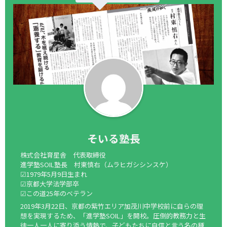
そいる塾長
株式会社育星舎 代表取締役
進学塾SOIL塾長 村東慎右（ムラヒガシシンスケ）
☑1979年5月9日生まれ
☑京都大学法学部卒
☑この道25年のベテラン
2019年3月22日、京都の紫竹エリア加茂川中学校前に自らの理
想を実現するため、「進学塾SOIL」を開校。圧倒的教務力と生
徒一人一人に寄り添う情熱で、子どもたちに自信と言う名の種