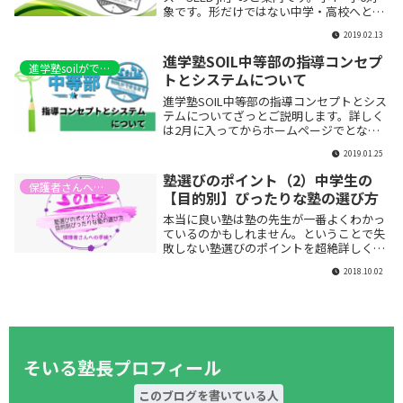
象です。形だけではない中学・高校へとつ
ながる学び方と思考力養成のための基礎知
2019.02.13
識の充実を目的としたコースです。未来の
トップ生を待っています！
進学塾SOIL中等部の指導コンセプ
進学塾soilができるまで
トとシステムについて
進学塾SOIL中等部の指導コンセプトとシス
テムについてざっとご説明します。詳しく
は2月に入ってからホームページでとなり
ますが、現状出せる分だけ。個別と集団、
2019.01.25
そして集団個別方式を組み込んだ5教科完
全対応のオールインワンシステムとなって
塾選びのポイント（2）中学生の
おります。
保護者さんへの手紙
【目的別】ぴったりな塾の選び方
本当に良い塾は塾の先生が一番よくわかっ
ているのかもしれません。ということで失
敗しない塾選びのポイントを超絶詳しく教
えます。今回は第２弾！
2018.10.02
そいる塾長プロフィール
このブログを書いている人