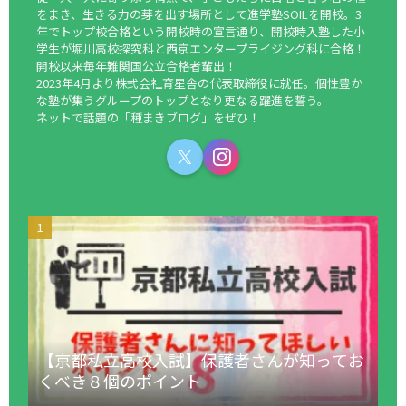
をまき、生きる力の芽を出す場所として進学塾SOILを開校。3
年でトップ校合格という開校時の宣言通り、開校時入塾した小
学生が堀川高校探究科と西京エンタープライジング科に合格！
開校以来毎年難関国公立合格者輩出！
2023年4月より株式会社育星舎の代表取締役に就任。個性豊か
な塾が集うグループのトップとなり更なる躍進を誓う。
ネットで話題の「種まきブログ」をぜひ！
【京都私立高校入試】保護者さんが知ってお
くべき８個のポイント