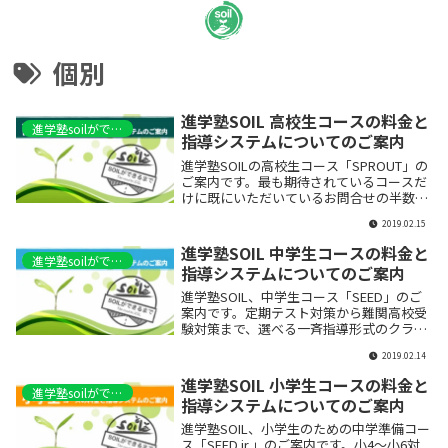
個別
進学塾SOIL 高校生コースの料金と
進学塾soilができるまで
指導システムについてのご案内
進学塾SOILの高校生コース「SPROUT」の
ご案内です。最も期待されているコースだ
けに既にいただいているお問合せの半数は
高校生。初年度は超少人数で行きますので
2019.02.15
お問い合わせはお早めに！
進学塾SOIL 中学生コースの料金と
進学塾soilができるまで
指導システムについてのご案内
進学塾SOIL、中学生コース「SEED」のご
案内です。定期テスト対策から難関高校受
験対策まで、選べる一斉指導形式のクラス
コースと個別指導コースに集団個別指導を
2019.02.14
ミックスした低価格で5教科対応のハイブ
リッドコースです。小手先のテクニックに
進学塾SOIL 小学生コースの料金と
頼らない高校、大学入試へとつながる学び
進学塾soilができるまで
指導システムについてのご案内
方と思考力養成のための高クオリティの授
業を。中高一貫生のためのコースも。
進学塾SOIL、小学生のための中学準備コー
ス「SEED jr.」のご案内です。小4〜小6対