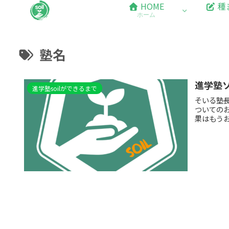
HOME
種
ホーム
塾名
進学塾
進学塾soilができるまで
そいる塾長
ついての
果はもうお