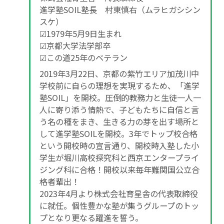
進学塾SOIL塾長 村東慎右（ムラヒガシシン
スケ）
☑1979年5月9日生まれ
☑京都大学法学部卒
☑この道25年のベテラン
2019年3月22日、京都の紫竹エリア加茂川中
学校前に自らの理想を実現するため、「進学
塾SOIL」を開校。圧倒的教務力と生徒一人一
人に寄り添う情熱で、子どもたちに自信と言
う名の種をまき、生きる力の芽を出す場所と
して進学塾SOILを開校。3年でトップ校合格
という開校時の宣言通り、開校時入塾した小
学生が堀川高校探究科と西京エンタープライ
ジング科に合格！開校以来毎年難関国公立合
格者輩出！
2023年4月より株式会社育星舎の代表取締役
に就任。個性豊かな塾が集うグループのトッ
プとなり更なる躍進を誓う。