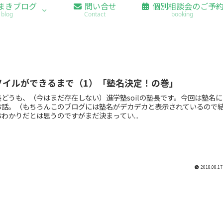
まきブログ
問い合せ
個別相談会のご予
blog
Contact
booking
ソイルができるまで（1）「塾名決定！の巻」
どうも、（今はまだ存在しない）進学塾soilの塾長です。今回は塾名に
お話。（もちろんこのブログには塾名がデカデカと表示されているので
わかりだとは思うのですがまだ決まってい...
2018.08.17