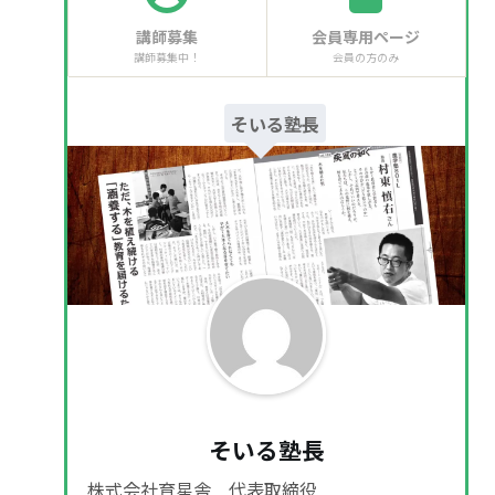
講師募集
会員専用ページ
講師募集中！
会員の方のみ
そいる塾長
そいる塾長
株式会社育星舎 代表取締役