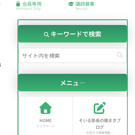
約
会員専用
講師募集
Members Only
Recruit
キーワードで検索
結
メニュ―
HOME
そいる塾長の種まきブ
トップページ
ログ
お役立ち情報満載！