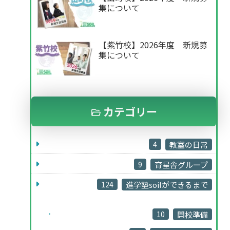
集について
【紫竹校】2026年度 新規募
集について
カテゴリー
4
教室の日常
9
育星舎グループ
124
進学塾soilができるまで
10
開校準備