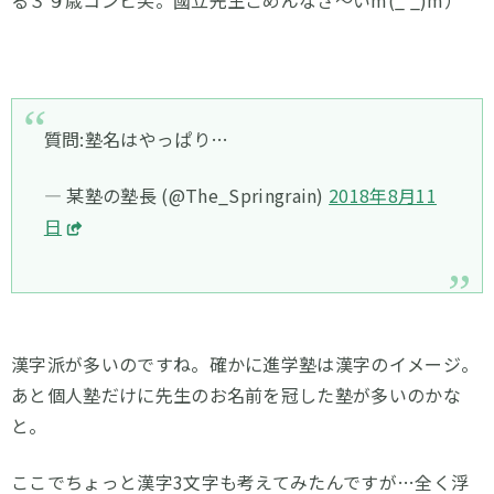
る３９歳コンビ笑。國立先生ごめんなさ～いm(_ _)m）
質問:塾名はやっぱり…
— 某塾の塾長 (@The_Springrain)
2018年8月11
日
漢字派が多いのですね。確かに進学塾は漢字のイメージ。
あと個人塾だけに先生のお名前を冠した塾が多いのかな
と。
ここでちょっと漢字3文字も考えてみたんですが…全く浮