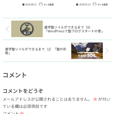
思ったんですが書いているうちに
はない中学・高校へとつながる学
2018.08.21
2019.02.13
いろんなものが溢れ出てきてしま
び方と思考力養成のための基礎知
そいる塾長
そいる塾長
いましたので一旦編集して細かく
識の充実を目的としたコースで
分けて分散させていきます（笑）
す。未来のトップ生を待っていま
ということで今日は教育理念（そ
す！
んな大層なものじゃないな^_^;）
についてと、集団授業についての
進学塾ソイルができるまで（0）
お話を。...
「WordPressで塾ブログスタートの巻」
進学塾ソイルができるまで（2）「塾の形
態」
コメント
コメントをどうぞ
メールアドレスが公開されることはありません。
※
が付い
ている欄は必須項目です
コメント
※