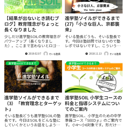
【結果が出ないとき読むブ
進学塾ソイルができるまで
ログ】教育理念がちょっと
(27)「小さな巨人、京都襲
長くなりました
来」
少しだけ進学塾SOILの教育理念が
そいる塾長どうも、そいる塾長で
パワーアップ（長くなりまし
す。今回は塾訪問ではないので塾
た）。ここまで言わないとロゴと
レポではないですし、こういうブ
の整合性が取れないのでね^^;やっ
ログは書くべきか迷いました。ち
2019.02.07
2018.11.13
ぱり芽を出すとこまであったほう
なみに今までは自粛してました。
そいる塾長
そいる塾長
がいいなと。
しかし「進学塾SOILができるま
で」というタイトルで書いている
進学塾soilができるまで
進学塾soilができるまで
以上書かなければならないだろう
と思った次第です。ほとんど自分
の話です（笑）先日自分にとって
大きな出会いが。福...
進学塾ソイルができるまで
進学塾SOIL 小学生コースの
（3）「教育理念とターゲッ
料金と指導システムについ
ト」
てのご案内
そいる塾長どうも進学塾SOILの塾
進学塾SOIL、小学生のための中学
長です。今日はSOILをどんな塾に
準備コース「SEED jr.」のご案内で
していくかというお話をしようと
す。小4〜小6対象です。形だけで