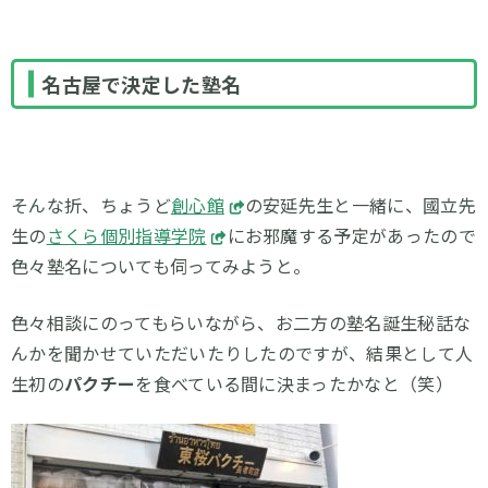
名古屋で決定した塾名
そんな折、ちょうど
創心館
の安延先生と一緒に、國立先
生の
さくら個別指導学院
にお邪魔する予定があったので
色々塾名についても伺ってみようと。
色々相談にのってもらいながら、お二方の塾名誕生秘話な
んかを聞かせていただいたりしたのですが、結果として人
生初の
パクチー
を食べている間に決まったかなと（笑）