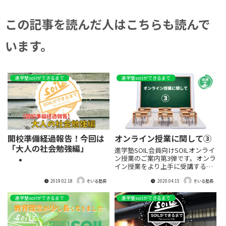
この記事を読んだ人はこちらも読んで
います。
進学塾soilができるまで
進学塾soilができるまで
開校準備経過報告！今回は
オンライン授業に関して③
「大人の社会勉強編」
進学塾SOIL会員向けSOILオンライ
ン授業のご案内第3弾です。オンラ
イン授業をより上手に受講するた
めのポイントです。
2019.02.18
2020.04.15
そいる塾長
そいる塾長
進学塾soilができるまで
進学塾soilができるまで