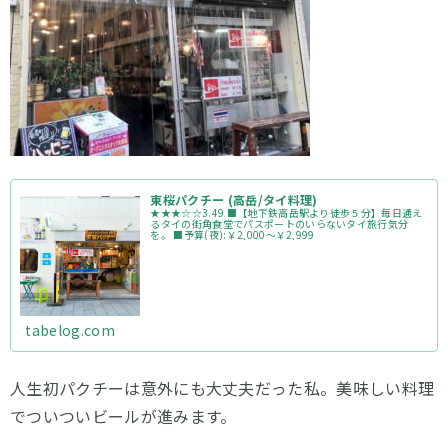
東桜パクチー (高岳/タイ料理)
★★★☆☆3.49 ■【地下鉄高岳駅より徒歩５分】毎日通え
るタイの街角食堂でパスポートのいらないタイ旅行気分
を。 ■予算(夜):￥2,000～￥2,999
tabelog.com
人生初パクチーは意外にも大丈夫だった私。美味しい料理
でついついビールが進みます。