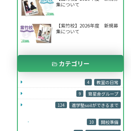
集について
【紫竹校】2026年度 新規募
集について
カテゴリー
4
教室の日常
9
育星舎グループ
124
進学塾soilができるまで
10
開校準備