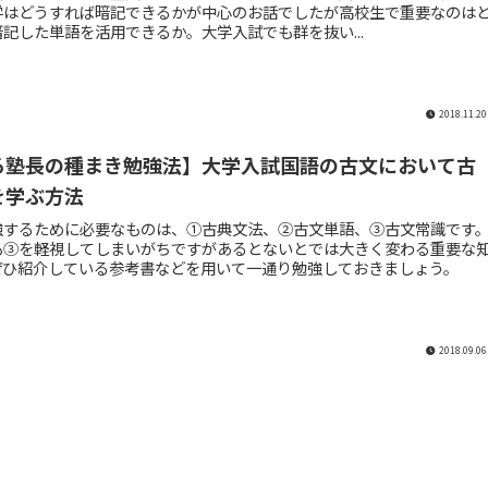
学はどうすれば暗記できるかが中心のお話でしたが高校生で重要なのは
記した単語を活用できるか。大学入試でも群を抜い...
2018.11.20
る塾長の種まき勉強法】大学入試国語の古文において古
を学ぶ方法
強するために必要なものは、①古典文法、②古文単語、③古文常識です
も③を軽視してしまいがちですがあるとないとでは大きく変わる重要な
ぜひ紹介している参考書などを用いて一通り勉強しておきましょう。
2018.09.06