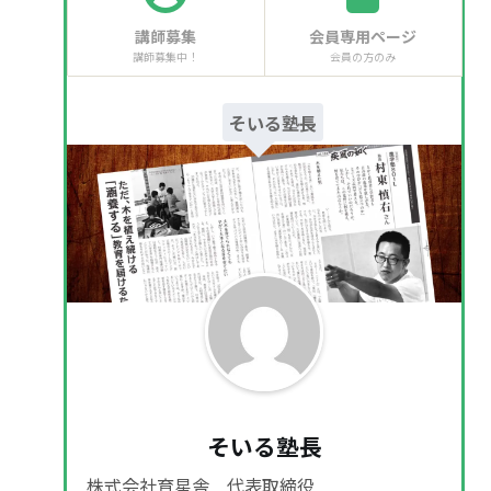
講師募集
会員専用ページ
講師募集中！
会員の方のみ
そいる塾長
そいる塾長
株式会社育星舎 代表取締役