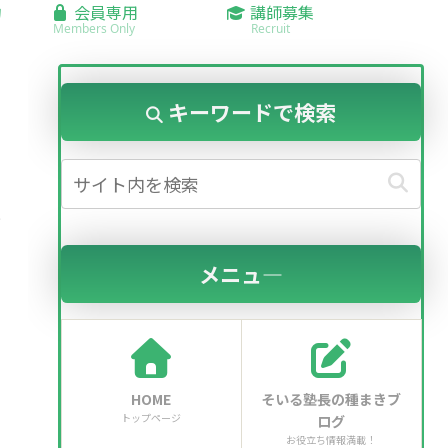
約
会員専用
講師募集
Members Only
Recruit
キーワードで検索
と
メニュ―
HOME
そいる塾長の種まきブ
トップページ
ログ
お役立ち情報満載！