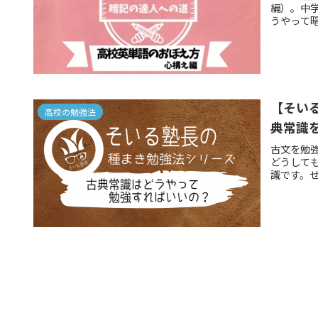
編）。中
うやって暗
【そい
高校の勉強法
典常識
古文を勉
どうして
識です。