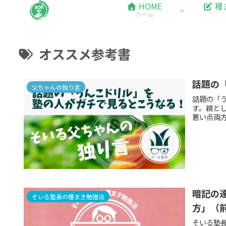
HOME
種
ホーム
オススメ参考書
話題の
父ちゃんの独り言
話題の「
す。親と
悪い点両
暗記の
そいる塾長の種まき勉強法
方」（
そいる塾