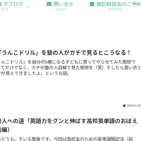
まきブログ
問い合せ
個別相談会のご予
blog
Contact
booking
「うんこドリル」を塾の人がガチで見るとこうなる！
うんこドリル」を自分の5歳になる子どもに買ってやらせてみた感想で
してだけでなく、ガチの塾の人目線で見た感想を（笑）そしたら良い点
方が見えてきましたよ。というお話。
2019.01.30
達人への道「英語力をグンと伸ばす高校英単語のおぼえ
前編）
長どうも、そいる塾長です。今回は高校生のための英単語暗記法（前