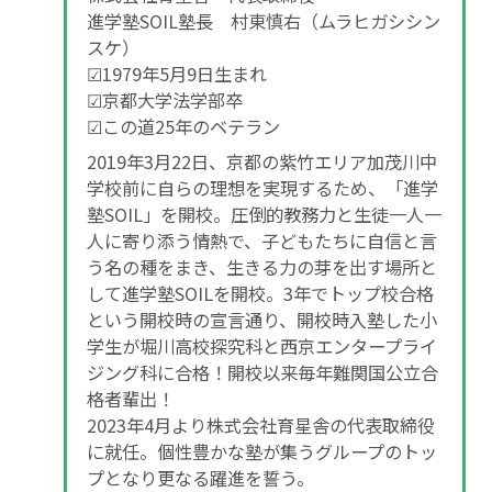
進学塾SOIL塾長 村東慎右（ムラヒガシシン
スケ）
☑1979年5月9日生まれ
☑京都大学法学部卒
☑この道25年のベテラン
2019年3月22日、京都の紫竹エリア加茂川中
学校前に自らの理想を実現するため、「進学
塾SOIL」を開校。圧倒的教務力と生徒一人一
人に寄り添う情熱で、子どもたちに自信と言
う名の種をまき、生きる力の芽を出す場所と
して進学塾SOILを開校。3年でトップ校合格
という開校時の宣言通り、開校時入塾した小
学生が堀川高校探究科と西京エンタープライ
ジング科に合格！開校以来毎年難関国公立合
格者輩出！
2023年4月より株式会社育星舎の代表取締役
に就任。個性豊かな塾が集うグループのトッ
プとなり更なる躍進を誓う。