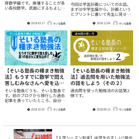
得数学編です。崩壊することが多
今回は学習計画についてのお話。
い高校数学。武器にするもよし盾
まずは中学生編から。計画という
にして防御力を高めるもよし。高
とプリントに書いて先生に見せる
校での勉強、大学入試のための勉
ものくらいに思っている中学生が
強、その後に生かすための勉
2019.03.17
2018.12.06
多すぎです。頑張るとかそういう
そいる塾長
そいる塾長
強・・・いずれにせよ最重要科目
ことじゃなくて目標を明確にしそ
でしょう。高校に入学する前にぜ
こまでの過程を可視化するプロセ
そいる塾長の種まき勉強法
過去問の使い方
ひ読んでおいて欲しいですね。
スをぜひ実践してほしい。受験勉
強が意味あるものにになるために
必要なことではないでしょうか？
【そいる塾長の種まき勉強
【そいる塾長の種まき勉強
法】もうすでに数学で悶え
法】過去問を用いた勉強法
苦しむみなさんへ愛を込め
の話をしよう（その２）
て
そいる塾長どうも、そいる塾長で
過去問を使った勉強法のお話第2
す。前のブログから移行した過去
弾です。
記事を漁っていたところ、自分で
書いた覚えの全く無い記事が出て
2018.10.20
2018.09.13
きました。ちょうどそのタイミン
そいる塾長
そいる塾長
グでご質問を頂いたのでそちらの
記事を大幅リニューアルしてみま
した。書いた記憶が無いのでもし
かしたら下書きのまま眠っていた
記事かもしれません。決してサボ
【入学シーズン到来】中学生の正しい“提出