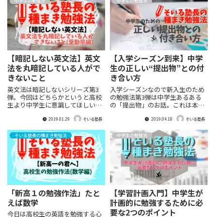
中学生の勉強法
中学生の勉強法
【暗記しない英文法】英文
【入学シーズン到来】中学
法を丸暗記している人がで
生の正しい“提出物”との付
きないこと
き合い方
英文法は暗記しないシリーズ第3
入学シーズンなので新入生のため
弾。今回はどちらかというと高校
の勉強法第3弾は中学生あるある
生より中学生に意識してほしい内
の「提出物」のお話。これは本当
容。なぜ高校になって急に英語が
に上手く付き合っていかなければ
2019.01.29
2019.04.18
できなくなってしまうのか。その
結構しんどいことになりますよ、
そいる塾長
そいる塾長
原因の一つは間違いなくこれで
ってお話です。
す。できることできない子では同
そいる塾長の種まき勉強法
中学生の勉強法
じ問題を正解していても実はそこ
に至るプロセスが全く異なり、そ
の小さな差が積もりに積もってと
んでもない差を生むのです。
「新高１の勉強作法」たと
【学習計画入門】中学生が
えば数学
計画的に勉強するために必
要な2つのポイント
今日は高校生の英語を勉強する心