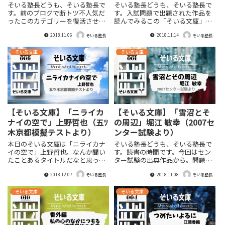
ち
そいる塾長どうも、そいる塾長で
そいる塾長どうも、そいる塾長で
す。前のブログで断トツ不人気だ
す。入試問題で出題された作品を
ったこのカテゴリーを復活させま
読んでみるこの「そいる文庫」今
す！（笑）カテゴリー名は「SOIL
回第3弾もセンター試験第2問か
2018.11.06
2018.11.14
文庫」！入試出題作品を中心に生
ら。今回は2008年の問題。あの夏
そいる塾長
そいる塾長
徒に読んでほしい本をそいる目線
目漱石ですよ。2008年センター試
で紹介。入試問題の先を読んでみ
験国語第2問の出典作はい、御大
そいる文庫
そいる文庫
ましょうよ。今日は「ことはじ
夏目漱石大先生。100年前の作品
め」ということで紹介のまえに私
ですので当然文体も高校生には読
の読書感を国語への考え方ととも
みづらい。なんせ連載が始まった
に書きますね。 ”...
のは191...
【そいる文庫】「ニライカ
【そいる文庫】「雪沼とそ
ナイの空で」上野哲也（五ﾂ
の周辺」堀江 敏幸（2007セ
木京都模擬テストより）
ンター試験より）
本日のそいる文庫は「ニライカナ
そいる塾長どうも、そいる塾長で
イの空で」上野哲也。なんか聞い
す。読書の時間です。今回はセン
たことあるタイトルだなと思って
ター試験の出典作品から。問題に
調べてみたら入試問題ではなく五
ついてちらっと触れた後は読書感
2018.12.07
2018.11.08
ﾂ木京都模擬テストの問題でし
想文です。ネタバレはありません
そいる塾長
そいる塾長
た。ラストは涙なくして読めない
のでご安心を。なおこのシリーズ
良作。昭和のノスタルジーたっぷ
で紹介した本はすべて進学塾SOIL
そいる文庫
そいる文庫
りで世代によっては「おったな
の本棚に設置します。2007センタ
ぁ、こんなおっさん」となること
ー試験国語問題より 「送り火」
間違いなし（笑）
堀江 敏幸この「送り火」という作
品は堀江敏...