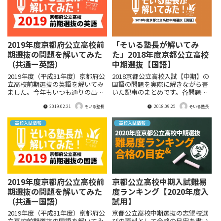
2019年度京都府公立高校前
「そいる塾長が解いてみ
期選抜の問題を解いてみた
た」2018年度京都公立高校
（共通ー英語）
中期選抜【国語】
2019年度（平成31年度）京都府公
2018京都公立高校入試【中期】の
立高校前期選抜の英語を解いてみ
国語の問題を実際に解きながら書
ました。今年もいつも通りの出題
いた記事のまとめです。各問題の
傾向。英語も昨年度よりほんの少
分析やアプローチの仕方、勉強法
2019.02.21
2018.09.25
しだけですが難易度が下がったか
なども書いておりますので参考に
そいる塾長
そいる塾長
なというのが個人的な印象です。
してくださいね。
中期に向けてよ～く復習しておい
高校入試情報
高校入試情報
てもらいたいところ。受験生の皆
さんはぜひ！
2019年度京都府公立高校前
京都公立高校中期入試難易
期選抜の問題を解いてみた
度ランキング【2020年度入
（共通ー国語）
試用】
2019年度（平成31年度）京都府公
京都公立高校中期選抜の志望校選
立高校前期選抜の国語を解いてみ
びの資料として合格の目安を書い