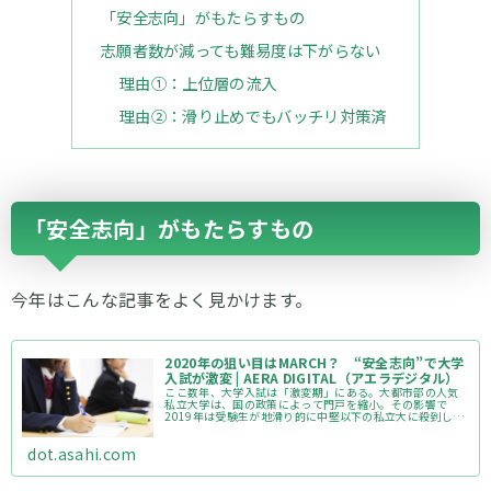
「安全志向」がもたらすもの
志願者数が減っても難易度は下がらない
理由①：上位層の流入
理由②：滑り止めでもバッチリ対策済
「安全志向」がもたらすもの
今年はこんな記事をよく見かけます。
2020年の狙い目はMARCH？ “安全志向”で大学
入試が激変 | AERA DIGITAL（アエラデジタル）
ここ数年、大学入試は「激変期」にある。大都市部の人気
私立大学は、国の政策によって門戸を縮小。その影響で
2019年は受験生が地滑り的に中堅以下の私立大に殺到し、
一気に難関化した。来たる2020年の入…
dot.asahi.com