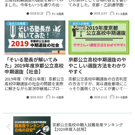
ました。今年もいつも通りの出題
てみました。京都・乙訓通学圏の
傾向。ただし少し昨年度より難易
みですが良ければ参考にしてみて
2019.02.20
2019.12.07
度が下がったかなという印象で
ください。
そいる塾長
そいる塾長
す。中期に向けて特に読解問題は
復習しておいてもらいたいとこ
高校入試情報
高校入試情報
ろ。受験生の皆さんはぜひ！
「そいる塾長が解いてみ
京都公立高校中期選抜のや
た」2019年度京都公立高校
やこしい選抜方法をわかり
中期選抜【社会】
やすく
2019年度（平成31年度）京都公立
京都公立高校中期選抜の合否判定
高校中期選抜の社会の問題を実際
の方法ですが、実は選抜要項にこ
に解きながら実況中継風にブログ
っそり面倒くさいことが書いてあ
にまとめました。昨年同様易し
ります。あまり気にしなくていい
2019.10.01
2018.12.21
く、このレベルなら最低8割以上
のですがときどき勘違いしていら
そいる塾長
そいる塾長
の高得点を取りたいところです。
っしゃる保護者さんがいますので
一緒に見てみましょう。
少しまとめておきました。参考に
してください。
京都公立高校中期入試難易度ランキング
【2020年度入試用】