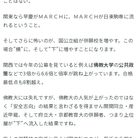
ことはない。
関東なら早慶がＭＡＲＣＨに、ＭＡＲＣＨが日東駒専に流
れるということ。
そしてさらに怖いのが、国公立組が併願校を増やす。この
場合”横”に、そして”下”に増やすことになります。
関西では今年の公募を見ていると例えば
佛教大学
の
公共政
策
などで3倍から6.6倍と倍率が跳ね上がっています。合格
最低点も8割越え。
佛教大には失礼ですが、佛教大の人気が上がったのではな
く「安全志向」の結果と言わざるを得ません関関同立・産
近甲龍、そして府立大・京都教育大の併願者、つまり上位
層が”下”へ流入した結果ですね。