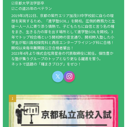
☑京都大学法学部卒
☑この道25年のベテラン
2019年3月22日、京都の紫竹エリア加茂川中学校前に自らの理
想を実現するため、「進学塾SOIL」を開校。圧倒的教務力と生
徒一人一人に寄り添う情熱で、子どもたちに自信と言う名の種
をまき、生きる力の芽を出す場所として進学塾SOILを開校。3
年でトップ校合格という開校時の宣言通り、開校時入塾した小
学生が堀川高校探究科と西京エンタープライジング科に合格！
開校以来毎年難関国公立合格者輩出！
2023年4月より株式会社育星舎の代表取締役に就任。個性豊か
な塾が集うグループのトップとなり更なる躍進を誓う。
ネットで話題の「種まきブログ」をぜひ！