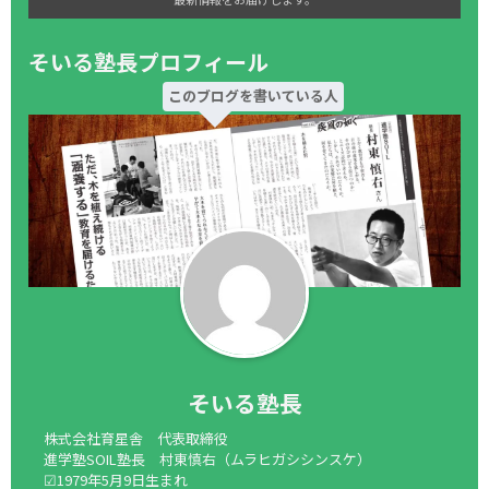
そいる塾長プロフィール
このブログを書いている人
そいる塾長
株式会社育星舎 代表取締役
進学塾SOIL塾長 村東慎右（ムラヒガシシンスケ）
☑1979年5月9日生まれ