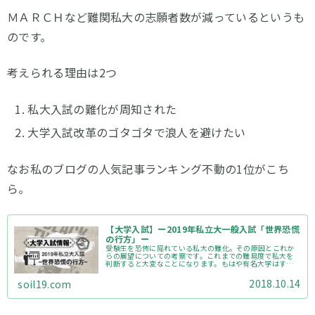
ＭＡＲＣＨなど難関私大の志願者数が減っているというも
のです。
考えられる理由は2つ
私大入試の難化が周知された
大学入試改革のゴタゴタで浪人を避けたい
なお私のブログの人気記事ランキング不動の1位がこち
ら。
【大学入試】ー2019年私立大一般入試「世界恐慌
の行方」ー
受験生を恐怖に陥れている私大の難化。その原因とこれか
らの展望についての考察です。これまでの難易度で私大を
判断すると大変なことになります。もはや有名大学はすべ
て1ランク上がったと考えて間違いなし。本当にその大学は
滑り止めになりますか？しっかりと志望校は選んでいきま
2018.10.14
soil19.com
しょう。さて今年は浪人生の大量発生がどう影響するか。
保護者さんも必見です。