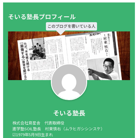
社会を勉強してみましょう。
そいる塾長プロフィール
このブログを書いている人
そいる塾長
株式会社育星舎 代表取締役
進学塾SOIL塾長 村東慎右（ムラヒガシシンスケ）
☑1979年5月9日生まれ