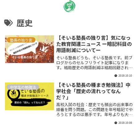
歴史
【そいる塾長の独り言】気になっ
塾長の独り言
た教育関連ニュース ー暗記科目の
用語削減についてー
そいる塾長どうも、そいる塾長です。前ブ
ログからのセルフリライト記事になりま
す。結局歴史の用語削減は結局回避された
ようですね。で、生物が削減と。生物はよ
2018.10.10
り思考問題にシフトということですかね。
ただちょっと...
【そいる塾長の種まき勉強法】中
中学生の勉強法
学社会「歴史の流れってなん
だ？」
高校入試の社会：歴史でも頻出の出来事の
順番を問う問題。この問題を年号暗記でや
ろうとするのは悪手です。年号よりも大切
なことを理解できなければこれから高校で
2018.10.08
も対応できなくなりますよ。社会の勉強に
本当に必要なもの。それって暗記力なんで
しょうか？考える「社会科」という視点で