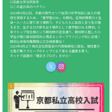
☑京都大学法学部卒
☑この道25年のベテラン
2019年3月22日、京都の紫竹エリア加茂川中学校前に自らの理
想を実現するため、「進学塾SOIL」を開校。圧倒的教務力と生
徒一人一人に寄り添う情熱で、子どもたちに自信と言う名の種
をまき、生きる力の芽を出す場所として進学塾SOILを開校。3
年でトップ校合格という開校時の宣言通り、開校時入塾した小
学生が堀川高校探究科と西京エンタープライジング科に合格！
開校以来毎年難関国公立合格者輩出！
2023年4月より株式会社育星舎の代表取締役に就任。個性豊か
な塾が集うグループのトップとなり更なる躍進を誓う。
ネットで話題の「種まきブログ」をぜひ！