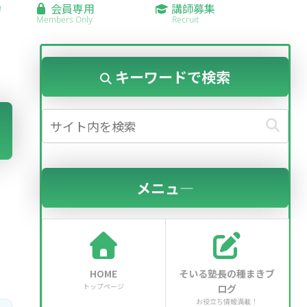
約
会員専用
講師募集
Members Only
Recruit
キーワードで検索
メニュ―
HOME
そいる塾長の種まきブ
トップページ
ログ
お役立ち情報満載！