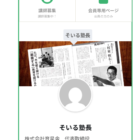
講師募集
会員専用ページ
講師募集中！
会員の方のみ
そいる塾長
そいる塾長
株式会社育星舎 代表取締役