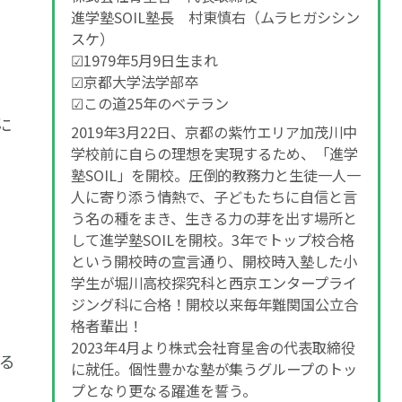
進学塾SOIL塾長 村東慎右（ムラヒガシシン
スケ）
☑1979年5月9日生まれ
☑京都大学法学部卒
☑この道25年のベテラン
に
2019年3月22日、京都の紫竹エリア加茂川中
学校前に自らの理想を実現するため、「進学
塾SOIL」を開校。圧倒的教務力と生徒一人一
人に寄り添う情熱で、子どもたちに自信と言
う名の種をまき、生きる力の芽を出す場所と
して進学塾SOILを開校。3年でトップ校合格
という開校時の宣言通り、開校時入塾した小
学生が堀川高校探究科と西京エンタープライ
ジング科に合格！開校以来毎年難関国公立合
格者輩出！
2023年4月より株式会社育星舎の代表取締役
る
に就任。個性豊かな塾が集うグループのトッ
プとなり更なる躍進を誓う。