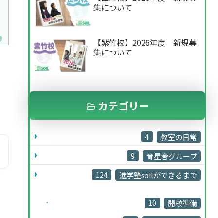
集について
【紫竹校】2026年度 新規募
集について
て
カテゴリー
4
教室の日常
9
育星舎グループ
124
進学塾soilができるまで
10
開校準備