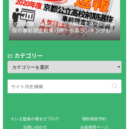
2020年度（令和2年度）京都公立高校前期選
抜の事前調査結果分析！倍率ランキングも！
（1月18日更新！）
カテゴリー
そいる塾長の種まきブログ
個別相談予約
お問い合わせ
会員専用ページ