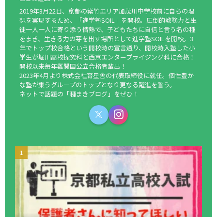
2019年3月22日、京都の紫竹エリア加茂川中学校前に自らの理
想を実現するため、「進学塾SOIL」を開校。圧倒的教務力と生
徒一人一人に寄り添う情熱で、子どもたちに自信と言う名の種
をまき、生きる力の芽を出す場所として進学塾SOILを開校。3
年でトップ校合格という開校時の宣言通り、開校時入塾した小
学生が堀川高校探究科と西京エンタープライジング科に合格！
開校以来毎年難関国公立合格者輩出！
2023年4月より株式会社育星舎の代表取締役に就任。個性豊か
な塾が集うグループのトップとなり更なる躍進を誓う。
ネットで話題の「種まきブログ」をぜひ！