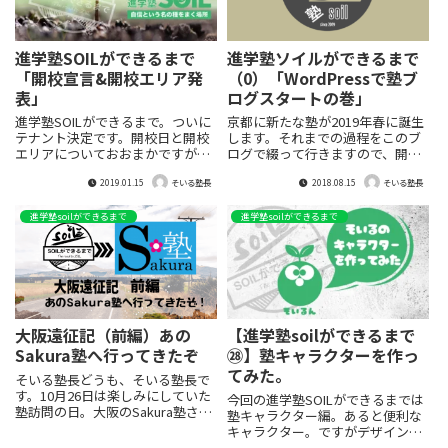
進学塾SOILができるまで
進学塾ソイルができるまで
「開校宣言&開校エリア発
（0）「WordPressで塾ブ
表」
ログスタートの巻」
進学塾SOILができるまで。ついに
京都に新たな塾が2019年春に誕生
テナント決定です。開校日と開校
します。それまでの過程をこのブ
エリアについておおまかですが発
ログで綴って行きますので、開校
表します。
までに多くの人に進学塾soilを知
2019.01.15
2018.08.15
っていただければ幸いです。今回
そいる塾長
そいる塾長
は「WordPressで開始の巻」とい
うことで同業の方へ向けて塾ブロ
進学塾soilができるまで
進学塾soilができるまで
グについての記事となります。
大阪遠征記（前編）あの
【進学塾soilができるまで
Sakura塾へ行ってきたぞ
㉘】塾キャラクターを作っ
てみた。
そいる塾長どうも、そいる塾長で
す。10月26日は楽しみにしていた
今回の進学塾SOILができるまでは
塾訪問の日。大阪のSakura塾さん
塾キャラクター編。あると便利な
と創心館さんを訪問させていただ
キャラクター。ですがデザインセ
きました。今回は前編ということ
ンスや技術がない自分には無理ゲ